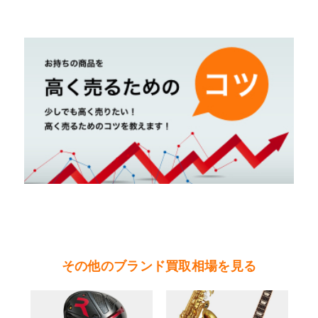
茨城県 鹿行地区（鉾田市・行方市・鹿嶋市・石
岡市・潮来市・神栖市）
茨城県 県南地区（石岡市・かすみがうら市・土
浦市・つくば市・阿見町・美浦町・稲敷市・牛久
市・龍ヶ崎市・取手市・利根町・河内町・つくば
みらい市・守谷市）
茨城県 県西地区（桜川市・筑西市・下妻市・常
総市・坂東市・結城市・古川市・境町・五霞町）
その他のブランド買取相場を見る