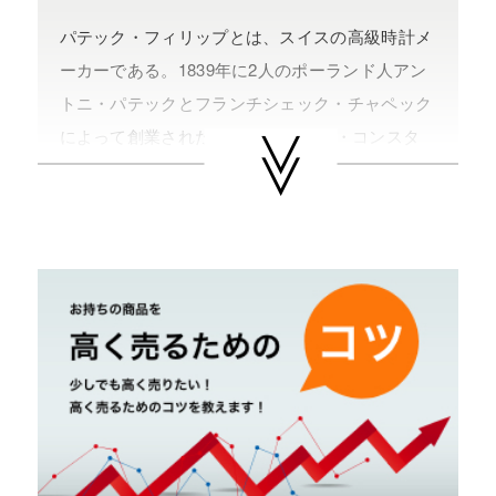
パテック・フィリップとは、スイスの高級時計メ
ーカーである。1839年に2人のポーランド人アン
トニ・パテックとフランチシェック・チャペック
によって創業された。 ヴァシュロン・コンスタ
ンタン、オーデマ・ピゲとともに世界三大高級時
計メーカーの一つとして数えられることが多い。
代表作にカラトラバ、ノーチラス、コンプリケー
ション、アクアノートなどがある。
やまご質店 パテック・フィリップの買取可能エ
リア
茨城県 県央地区（水戸市・ひたちなか市・茨城
町・小美玉市・笠間市・東海村・大洗町・城里
町）