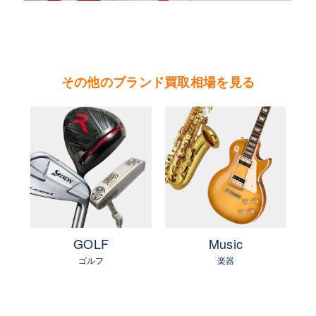
茨城県 県北地区（北茨城市・高萩市・常陸太田
市・大子町・日立市・常陸大宮市）
茨城県 鹿行地区（鉾田市・行方市・鹿嶋市・石
岡市・潮来市・神栖市）
その他のブランド買取相場を見る
茨城県 県南地区（石岡市・かすみがうら市・土
浦市・つくば市・阿見町・美浦町・稲敷市・牛久
市・龍ヶ崎市・取手市・利根町・河内町・つくば
みらい市・守谷市）
茨城県 県西地区（桜川市・筑西市・下妻市・常
総市・坂東市・結城市・古川市・境町・五霞町）
e
GOLF
Music
ゴルフ
楽器