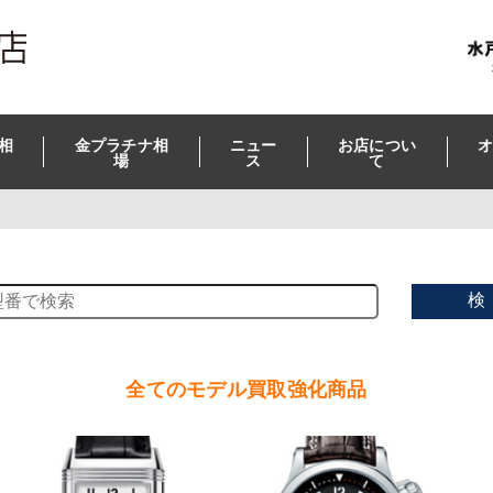
相
金プラチナ相
ニュー
お店につい
オ
場
ス
て
検
全てのモデル買取強化商品