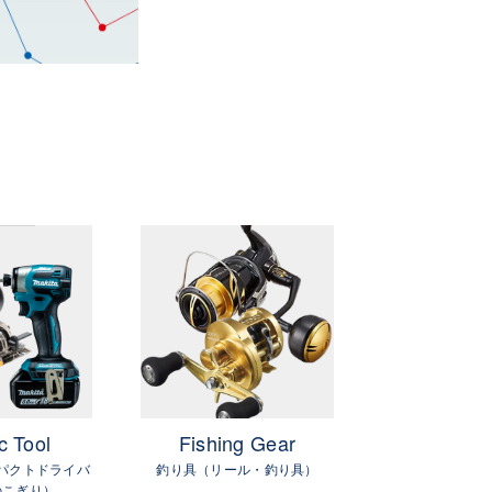
町）
c Tool
Fishing Gear
GIFTC
パクトドライバ
釣り具（リール・釣り具）
金
のこぎり）