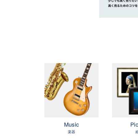
茨城県 県西地区
OLF
Music
Pic
ゴルフ
楽器