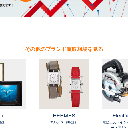
（桜川市・筑西市・下妻市・常総市・坂東市・結城市・古川市・境町・五霞
その他のブランド買取相場を見る
ture
HERMES
Electri
絵画
エルメス（時計）
電動工具（イン
ー・電動