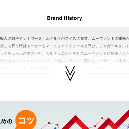
Brand History
計職人の息子アントワーヌ・ルクルトがスイスに創業。ムーブメントの開発
一貫して行う時計メーカーをマニュファクチュールと呼び、ジャガールクル
ファクチュールの中の一社。カルティエやＩＷＣのムーヴメントに採用され
反転できる「レベルソシリーズ」は他のブランドに類のないデザインの非常
ープ傘下ブランド。代表作にレベルソ、メモボックス、マスターコントロー
どがある。
ガー・ルクルトの買取可能エリア
（水戸市・ひたちなか市・茨城町・小美玉市・笠間市・東海村・大洗町・城
（北茨城市・高萩市・常陸太田市・大子町・日立市・常陸大宮市）
（鉾田市・行方市・鹿嶋市・石岡市・潮来市・神栖市）
（石岡市・かすみがうら市・土浦市・つくば市・阿見町・美浦町・稲敷市・
根町・河内町・つくばみらい市・守谷市）