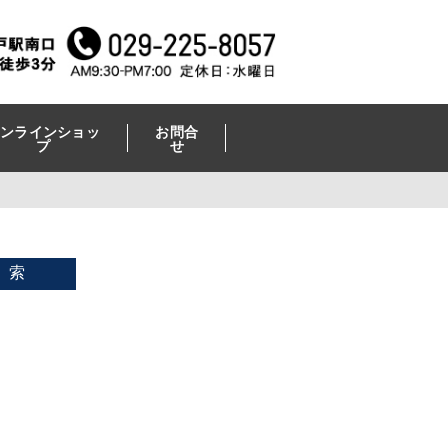
ンラインショッ
お問合
プ
せ
 索