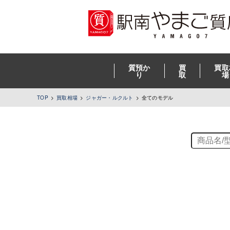
質預か
買
買取
り
取
場
TOP
買取相場
ジャガー・ルクルト
全てのモデル