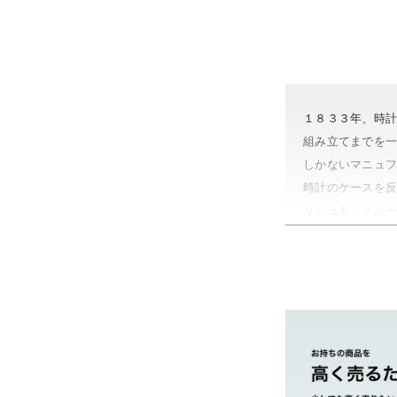
１８３３年、時
組み立てまでを
しかないマニュ
時計のケースを
リシュモングル
グラフィークな
やまご質店 ジャ
茨城県 県央地区
茨城県 県北地区
茨城県 鹿行地区
茨城県 県南地区
市・取手市・利