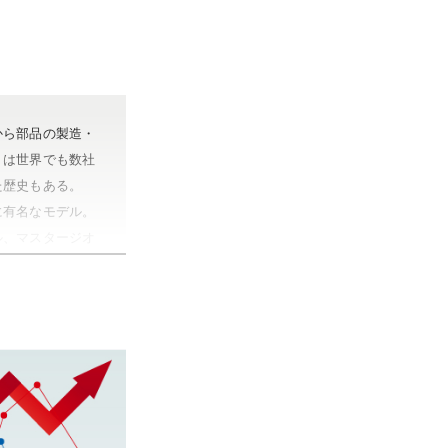
から部品の製造・
トは世界でも数社
た歴史もある。
に有名なモデル。
ル、マスタージオ
里町）
牛久市・龍ヶ崎