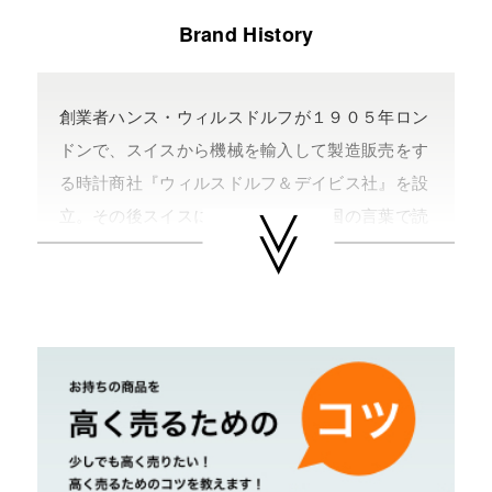
Brand History
創業者ハンス・ウィルスドルフが１９０５年ロン
ドンで、スイスから機械を輸入して製造販売をす
る時計商社『ウィルスドルフ＆デイビス社』を設
立。その後スイスに移転し、どこの国の言葉で読
んでも同じロレックスの発音になる造語から『Ｒ
ＯＬＥＸ』を社名に掲げる。
そして世界初の腕時計クロノメーター規格取得や
オイスターケース、捻じ込み式竜頭、パーペチュ
アル機構、デイトジャスト機構と次々にロレック
スを代表する特許を取得し、デイトジャスト、デ
イトナ、エクスプローラー、サブマリーナ、ＧＭ
Ｔマスターなどの人気のモデルを発売。ロレック