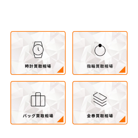
茨城県 鹿行地区（鉾田市・行方市・鹿嶋市・石
岡市・潮来市・神栖市）
茨城県 県南地区（石岡市・かすみがうら市・土
浦市・つくば市・阿見町・美浦町・稲敷市・牛久
市・龍ヶ崎市・取手市・利根町・河内町・つくば
みらい市・守谷市）
茨城県 県西地区（桜川市・筑西市・下妻市・常
総市・坂東市・結城市・古川市・境町・五霞町）