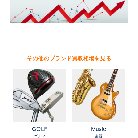
スの名を世界中に広め、その地位を確かなものと
した。
２０００年にはロレックスのフラッグシップモデ
ル『デイトナ』に自社製ムーブメントを搭載し話
題を呼んだ。現在、デイトジャスト、ＧＭＴマス
ター２、ディープシー、エクスプローラー、サブ
その他のブランド買取相場を見る
マリーナなどの新型モデルが次々と進化を遂げ発
表されている。
やまご質店 ロレックスの買取可能エリア
茨城県 県央地区（水戸市・ひたちなか市・茨城
町・小美玉市・笠間市・東海村・大洗町・城里
町）
茨城県 県北地区（北茨城市・高萩市・常陸太田
e
GOLF
Music
市・大子町・日立市・常陸大宮市）
ゴルフ
楽器