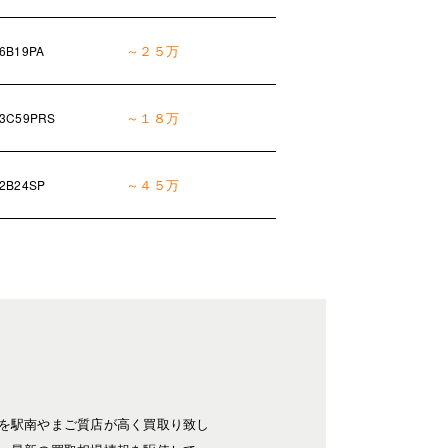
～２５万
6B19PA
～１８万
3C59PRS
～４５万
2B24SP
を駅南やまご質店が高く買取り致し