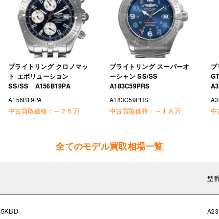
ブライトリング クロノマッ
ブライトリング スーパーオ
ブ
ト エボリューション
ーシャン SS/SS
G
SS/SS A156B19PA
A183C59PRS
A3
A156B19PA
A183C59PRS
A3
中古買取価格：
～２５万
中古買取価格：
～１８万
中
全てのモデル買取相場一覧
型
5KBD
A23