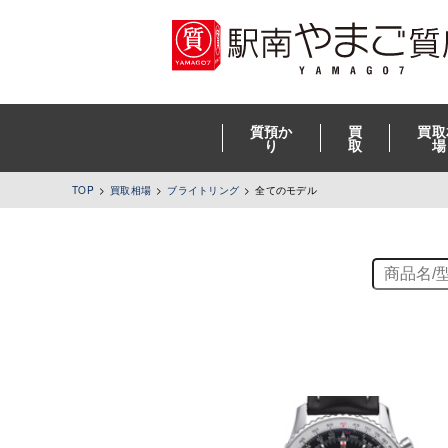
質預か
買
買取
り
取
場
TOP
買取相場
ブライトリング
全てのモデル