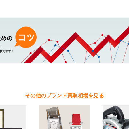
イトリングの買取可能エリア
（水戸市・ひたちなか市・茨城町・小美玉市・笠間市・東海村・大洗町・城
（北茨城市・高萩市・常陸太田市・大子町・日立市・常陸大宮市）
（鉾田市・行方市・鹿嶋市・石岡市・潮来市・神栖市）
（石岡市・かすみがうら市・土浦市・つくば市・阿見町・美浦町・稲敷市・
根町・河内町・つくばみらい市・守谷市）
（桜川市・筑西市・下妻市・常総市・坂東市・結城市・古川市・境町・五霞
その他のブランド買取相場を見る