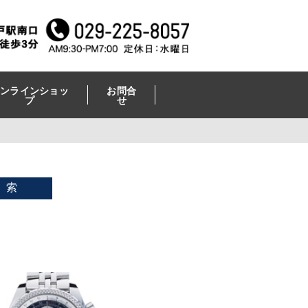
ンラインショッ
お問合
プ
せ
 索