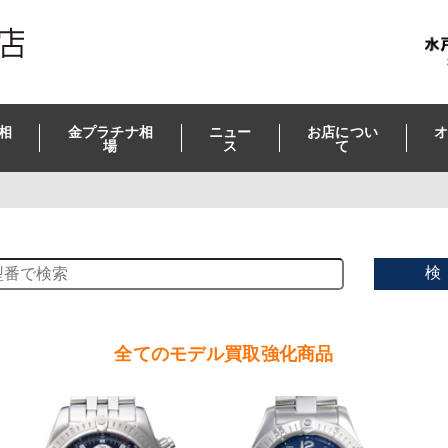
相
金プラチナ相
ニュー
お店につい
オ
場
ス
て
検
全てのモデル買取強化商品