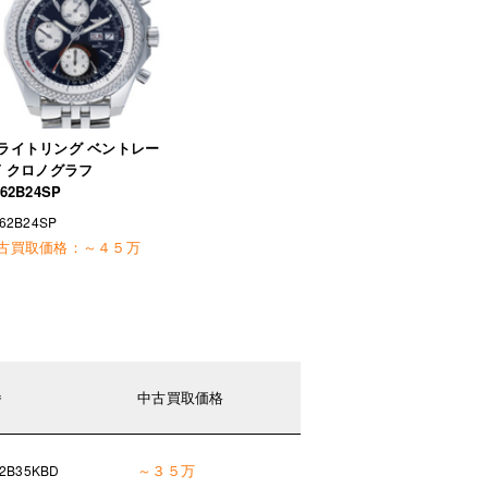
ライトリング ベントレー
T クロノグラフ
62B24SP
62B24SP
古買取価格：
～４５万
番
中古買取価格
～３５万
2B35KBD