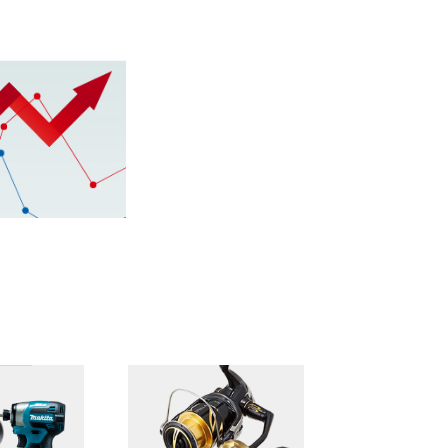
里町）
牛久市・龍ヶ崎
町）