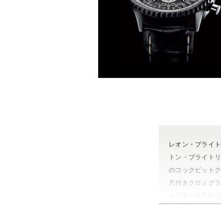
レオン・ブライ
トン・ブライト
のコックピット
尺付きクロノグ
カ空軍や大手航
２００１年には全
クロノマット、