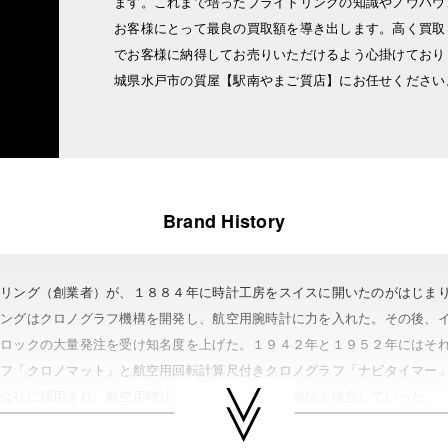
ます。これまで培ったブライトリングの知識やノウハウ
お客様にとって最良の買取額を導き出します。高く買取
でお客様に納得してお売りいただけるよう心掛けており
城県水戸市の質屋【駅南やまご質店】にお任せください
Brand History
トリング（創業者）が、１８８４年に時計工房をスイスに開いたのがはじま
リングはクロノグラフ機構を開発し、航空用腕時計に力を入れた。その後、
クロックの大量発注を受け知名度を上げた。１９４２年と１９５２年にはそ
ラフ「クロノマット」と航空用回転計算尺付きクロノグラフ「ナビタイマー
空会社に採用され、航空用時計メーカーとしてその地位を確立していった。
モデルのスイスクロノメーター認定（COSC）を達成。代表するモデルに
スーパーオーシャン、モンブリラン、ベントレー、クロノマチック、コスモ