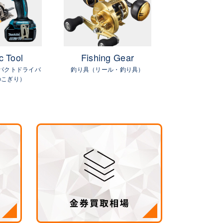
c Tool
Fishing Gear
GIFTC
パクトドライバ
釣り具（リール・釣り具）
金
のこぎり）