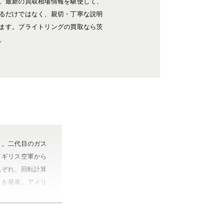
、最新の買取相場情報を駆使して、
るだけではなく、親切・丁寧な説明
ます。ブライトリングの買取なら茨
。
り。二代目のガス
イギリス空軍から
れぞれ、回転計算
」を発表。アメリ
、ナビタイマー、
ノート、コルトな