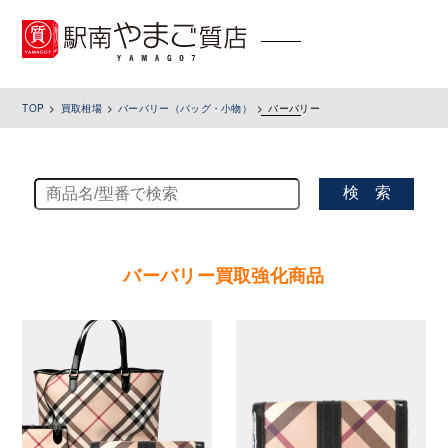
toggle
navigation
TOP
買取相場
バーバリー（バッグ・小物）
バーバリー
検 索
バーバリー買取強化商品