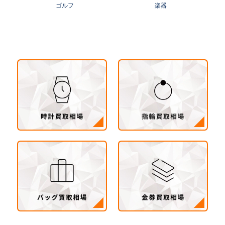
みらい市・守谷市）
ゴルフ
楽器
茨城県 県西地区（桜川市・筑西市・下妻市・常
総市・坂東市・結城市・古川市・境町・五霞町）