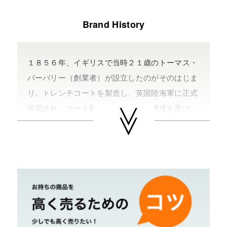
Brand History
１８５６年、イギリスで当時２１歳のトーマス・
バーバリー（創業者）が設立したのがそのはじま
り。トレンチコートを製造し、英国陸海軍に正式
採用され、コート部門の英国王室御用達を受け、
『バーバリー・チェック』が一大ブームを巻き起
こした。
キャメル地に黒・赤・白のライン使いで、時代や
流行に左右されない正統派英国スタイルで、コー
トは勿論マフラーやバッグ・アクセサリーとライ
ンナップは豊富。日本では２０００年、銀座に日
本初となる旗艦店をオープンさせた。セカンドラ