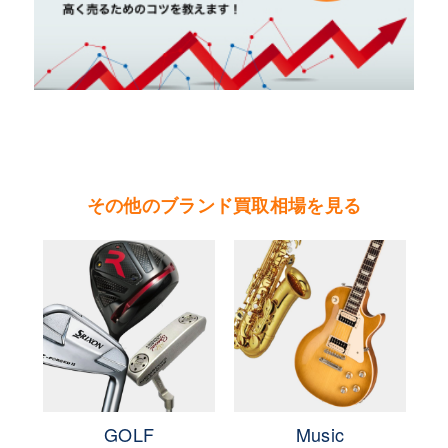
インの『ブルーレーベル』や『ブラックレーベ
ル』なども展開し、男女や年齢層を問わず幅広い
層の人気を持つブランド。
やまご質店 バーバリーの買取可能エリア
茨城県 県央地区（水戸市・ひたちなか市・茨城
町・小美玉市・笠間市・東海村・大洗町・城里
その他のブランド買取相場を見る
町）
茨城県 県北地区（北茨城市・高萩市・常陸太田
市・大子町・日立市・常陸大宮市）
茨城県 鹿行地区（鉾田市・行方市・鹿嶋市・石
岡市・潮来市・神栖市）
茨城県 県南地区（石岡市・かすみがうら市・土
浦市・つくば市・阿見町・美浦町・稲敷市・牛久
市・龍ヶ崎市・取手市・利根町・河内町・つくば
e
GOLF
Music