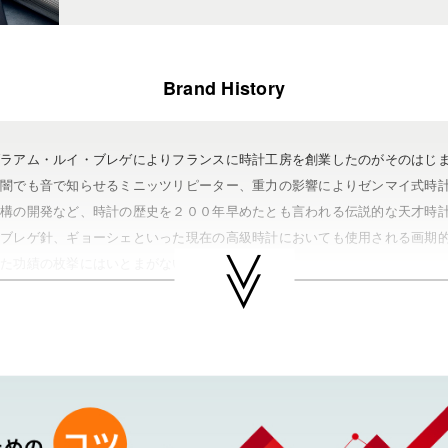
Brand History
ブラアム・ルイ・ブレゲによりフランスに時計工房を創業したのがそのはじ
暗闇でも音で知らせるミニッツリピーター、重力の影響によりゼンマイ式時
機構の開発など、時計の歴史を２００年早めたとも言われる伝説的な天才時
、ブレゲ針、ギョーシェといった現在の高級時計においても使用される画期
した功績の枚挙にはいとまがない。
王妃マリー・アントワネットがブレゲに最高の時計を作るよう命じた話は有
リップ、ヴァシュロン・コンスタンタン、オーデマ・ピゲ、ランゲ&ゾーネ
ッチグループ傘下ブランド。代表作にアエロナバル、トランスアトランティ
ゲの買取可能エリア
（水戸市・ひたちなか市・茨城町・小美玉市・笠間市・東海村・大洗町・城