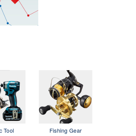
牛久市・龍ヶ崎
町）
c Tool
Fishing Gear
GIFTC