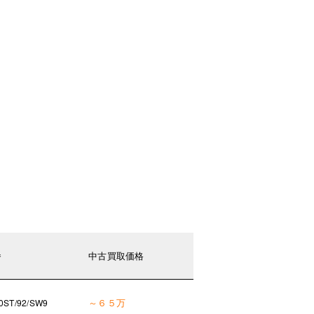
番
中古買取価格
～６５万
0ST/92/SW9