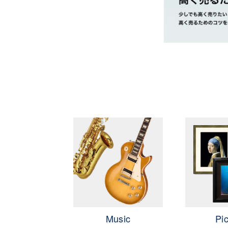
茨城県 県北地区
茨城県 鹿行地区
茨城県 県南地区
市・取手市・利
茨城県 県西地区
OLF
Music
Pic