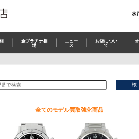
相
金プラチナ相
ニュー
お店につい
オ
場
ス
て
検
全てのモデル買取強化商品