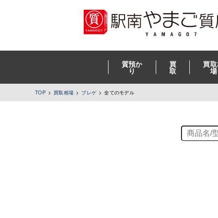
質預か
買
買取
り
取
場
TOP
買取相場
ブレゲ
全てのモデル