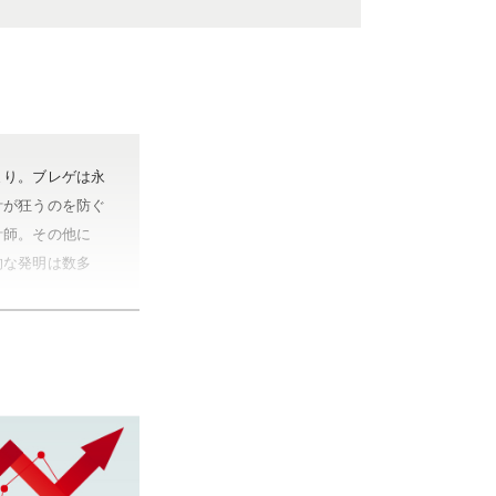
まり。ブレゲは永
計が狂うのを防ぐ
計師。その他に
的な発明は数多
名。世界５大時計
）と呼ばれること
ック、マリーンな
里町）