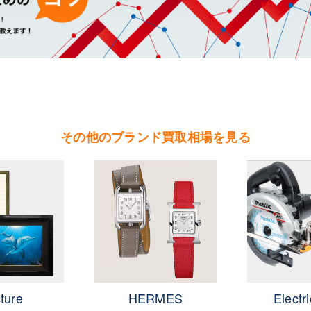
（北茨城市・高萩市・常陸太田市・大子町・日立市・常陸大宮市）
（鉾田市・行方市・鹿嶋市・石岡市・潮来市・神栖市）
（石岡市・かすみがうら市・土浦市・つくば市・阿見町・美浦町・稲敷市・
根町・河内町・つくばみらい市・守谷市）
（桜川市・筑西市・下妻市・常総市・坂東市・結城市・古川市・境町・五霞
その他のブランド買取相場を見る
ture
HERMES
Electri