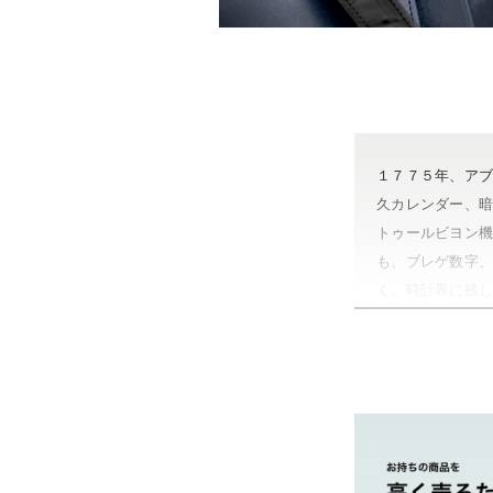
１７７５年、ア
久カレンダー、
トゥールビヨン
も、ブレゲ数字
く、時計界に残
当時のフランス
（他パテックフィ
もある。スウォ
どがある。
やまご質店 ブレ
茨城県 県央地区