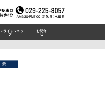
ンラインショッ
お問合
プ
せ
 索