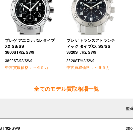
ブレゲ アエロナバル タイプ
ブレゲ トランスアトランテ
XX SS/SS
ィック タイプXX SS/SS
3800ST/92/SW9
3820ST/H2/SW9
3800ST/92/SW9
3820ST/H2/SW9
中古買取価格：
～６５万
中古買取価格：
～６５万
全てのモデル買取相場一覧
型
T/92/SW9
380