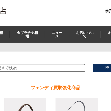
相
金プラチナ相
ニュー
お店につい
オ
場
ス
て
検
フェンディ買取強化商品