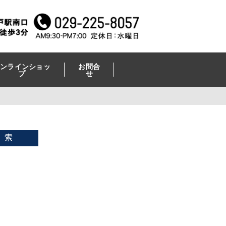
ンラインショッ
お問合
プ
せ
 索