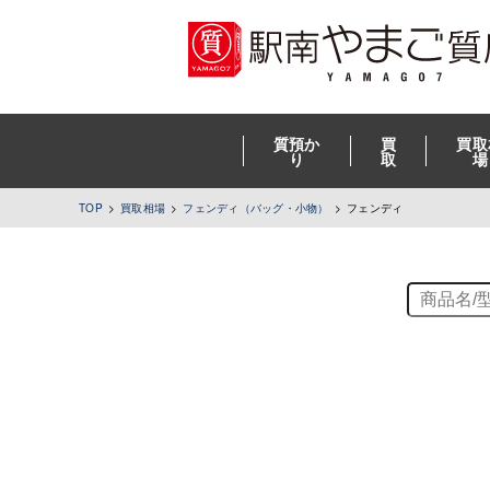
質預か
買
買取
り
取
場
TOP
買取相場
フェンディ（バッグ・小物）
フェンディ