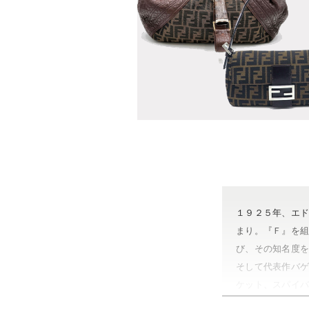
１９２５年、エ
まり。『Ｆ』を
び、その知名度
そして代表作バ
ケット、スパイ
ド。