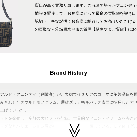
質店が高く買取り致します。これまで培ったフェンディ
情報を駆使して、お客様にとって最良の買取額を導き出
親切・丁寧な説明でお客様に納得してお売りいただける
の買取なら茨城県水戸市の質屋【駅南やまご質店】にお
Brand History
ドアルド・フェンディ（創業者）が、夫婦でイタリアのローマに革製品店を
組み合わせたダブルＦモノグラム、通称ズッカ柄をバッグ表面に採用したデ
を上げていった。
ゲットを発売し、空前の大ヒットを記録、世界的なフェンディブームを巻き
バッグなどバリエーション豊かなコレクションを発表している。ＬＶＭＨグ