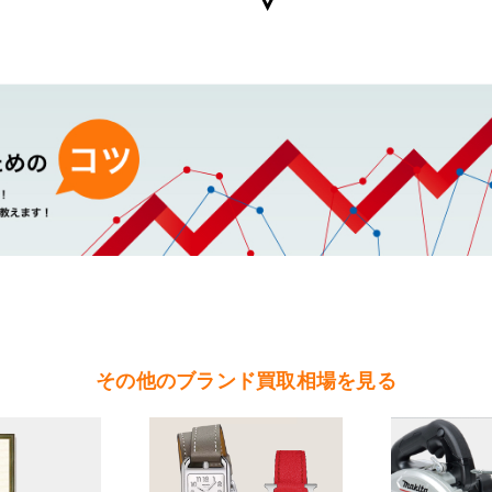
ンディの買取可能エリア
（水戸市・ひたちなか市・茨城町・小美玉市・笠間市・東海村・大洗町・城
（北茨城市・高萩市・常陸太田市・大子町・日立市・常陸大宮市）
（鉾田市・行方市・鹿嶋市・石岡市・潮来市・神栖市）
（石岡市・かすみがうら市・土浦市・つくば市・阿見町・美浦町・稲敷市・
根町・河内町・つくばみらい市・守谷市）
（桜川市・筑西市・下妻市・常総市・坂東市・結城市・古川市・境町・五霞
その他のブランド買取相場を見る