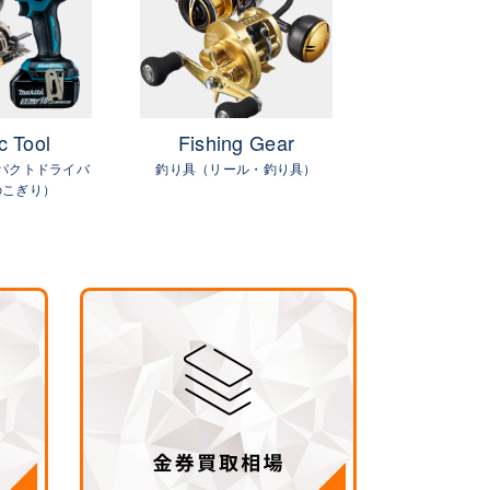
c Tool
Fishing Gear
GIFTC
パクトドライバ
釣り具（リール・釣り具）
金
のこぎり）