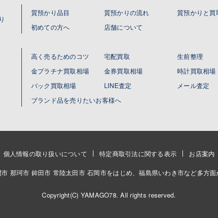
質預かり品目
質預かりの流れ
質預かりと買
り
初めての方へ
店舗について
高く売るためのコツ
宅配買取
生前整理
金プラチナ買取相場
金券買取相場
時計買取相場
バック買取相場
LINE査定
メール査定
ブランド品を売りたいお客様へ
個人情報の取り扱いについて
特定商取引法に関する表示
お店案内
笠間市 那珂市 鉾田市 常陸太田市 石岡市をはじめ、福島県いわき市など多方
Copyright(C) YAMAGO78. All rights reserved.