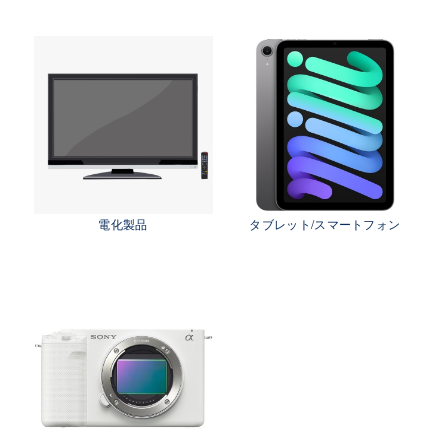
茨城県 鹿行地区（鉾田市・行方市・鹿嶋市・石
岡市・潮来市・神栖市）
茨城県 県南地区（石岡市・かすみがうら市・土
浦市・つくば市・阿見町・美浦町・稲敷市・牛久
市・龍ヶ崎市・取手市・利根町・河内町・つくば
みらい市・守谷市）
茨城県 県西地区（桜川市・筑西市・下妻市・常
総市・坂東市・結城市・古川市・境町・五霞町）
電化製品
タブレット/スマートフォン