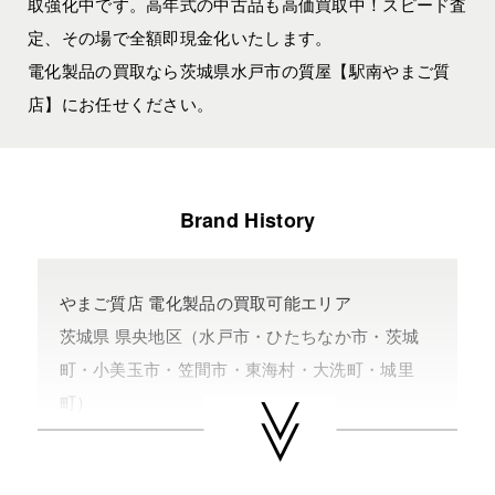
取強化中です。高年式の中古品も高価買取中！スピード査
定、その場で全額即現金化いたします。
電化製品の買取なら茨城県水戸市の質屋【駅南やまご質
店】にお任せください。
Brand History
やまご質店 電化製品の買取可能エリア
茨城県 県央地区（水戸市・ひたちなか市・茨城
町・小美玉市・笠間市・東海村・大洗町・城里
町）
茨城県 県北地区（北茨城市・高萩市・常陸太田
市・大子町・日立市・常陸大宮市）