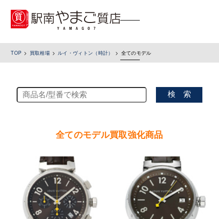
toggle
navigation
TOP
買取相場
ルイ・ヴィトン（時計）
全てのモデル
検 索
全てのモデル買取強化商品