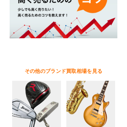
１９８７年モエヘネシー社との合併によりＬＶＭ
Ｈモエヘネシー・ルイヴィトングループが設立さ
れる。ＬＶＭＨグループは現在６０以上の高級有
名ブランドを傘下に収めた世界最大級のブランド
グループを形成している。
やまご質店 ルイ・ヴィトン（時計）の買取可能
エリア
その他のブランド買取相場を見る
茨城県 県央地区（水戸市・ひたちなか市・茨城
町・小美玉市・笠間市・東海村・大洗町・城里
町）
茨城県 県北地区（北茨城市・高萩市・常陸太田
市・大子町・日立市・常陸大宮市）
茨城県 鹿行地区（鉾田市・行方市・鹿嶋市・石
岡市・潮来市・神栖市）