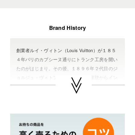
Brand History
創業者ルイ・ヴィトン（Louis Vuitton）が１８５
４年パリのカプシーヌ通りにトランク工房を開い
たのがはじまり。その後、１８９６年２代目のジ
ョルジュ・ヴィトンにより、日本の家紋からイン
スピレーションを受けたモノグラムが誕生する。
現在、モノグラムラインを始めダミエ、ダミエア
ズール、グラフィット、マルチカラー、ヴェル
ニ、エピ、タイガなど多種多様な商品展開をして
いる。日本初の直営店は１９８１年銀座にオープ
ンした。