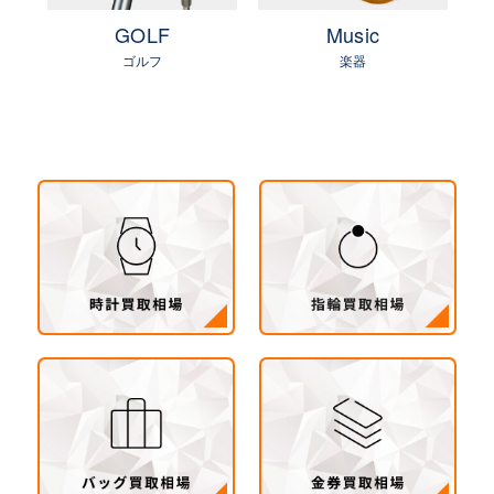
茨城県 県南地区（石岡市・かすみがうら市・土
e
GOLF
Music
浦市・つくば市・阿見町・美浦町・稲敷市・牛久
ゴルフ
楽器
市・龍ヶ崎市・取手市・利根町・河内町・つくば
みらい市・守谷市）
茨城県 県西地区（桜川市・筑西市・下妻市・常
総市・坂東市・結城市・古川市・境町・五霞町）