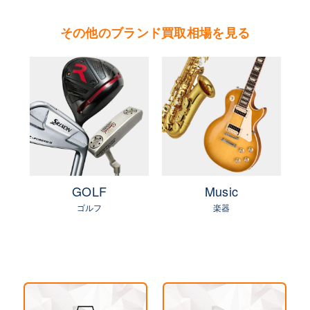
傘下ブランド。代表するモデルに、ダンサー、ポ
その他のブランド買取相場を見る
ロ、タナグラ、ポセションなどがある。
やまご質店 ピアジェの買取可能エリア
茨城県 県央地区（水戸市・ひたちなか市・茨城
町・小美玉市・笠間市・東海村・大洗町・城里
町）
茨城県 県北地区（北茨城市・高萩市・常陸太田
市・大子町・日立市・常陸大宮市）
e
GOLF
Music
茨城県 鹿行地区（鉾田市・行方市・鹿嶋市・石
ゴルフ
楽器
岡市・潮来市・神栖市）
茨城県 県南地区（石岡市・かすみがうら市・土
浦市・つくば市・阿見町・美浦町・稲敷市・牛久
市・龍ヶ崎市・取手市・利根町・河内町・つくば
みらい市・守谷市）