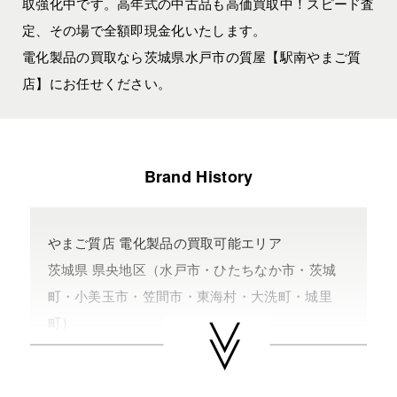
取強化中です。高年式の中古品も高価買取中！スピード査
定、その場で全額即現金化いたします。
電化製品の買取なら茨城県水戸市の質屋【駅南やまご質
店】にお任せください。
Brand History
やまご質店 電化製品の買取可能エリア
茨城県 県央地区（水戸市・ひたちなか市・茨城
町・小美玉市・笠間市・東海村・大洗町・城里
町）
茨城県 県北地区（北茨城市・高萩市・常陸太田
市・大子町・日立市・常陸大宮市）