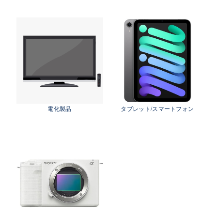
茨城県 鹿行地区（鉾田市・行方市・鹿嶋市・石
岡市・潮来市・神栖市）
茨城県 県南地区（石岡市・かすみがうら市・土
浦市・つくば市・阿見町・美浦町・稲敷市・牛久
市・龍ヶ崎市・取手市・利根町・河内町・つくば
みらい市・守谷市）
茨城県 県西地区（桜川市・筑西市・下妻市・常
総市・坂東市・結城市・古川市・境町・五霞町）
電化製品
タブレット/スマートフォン