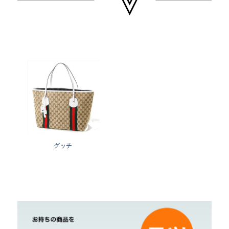
『ＧＵＣＣＩ』を開店。品質保証の為、世界で最
初にデザイナーの名前を商品に入れたブランドの
元祖として知られる。代表作に竹をハンドルに使
用したバンブーバッグや、ローファーにビットの
金具を付けたビットモカシン、ＧＧマークをデザ
インしたをキャンバス素材などがある。バッグや
財布などのレザーアイテム、アクセサリー、時
計、洋服など幅広いジャンルで男女問わず人気の
ブランド。
一大ブランド企業、グッチ・グループを形成し、
グッチ
その傘下にはボッテガヴェネタ、バレンシアガ、
イヴサンローラン、ブシュロンなどがある。