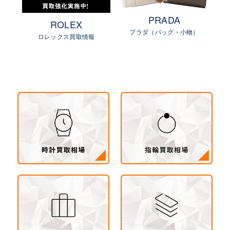
PRADA
ROLEX
プラダ（バッグ・小物）
物）
ロレックス買取情報
ル