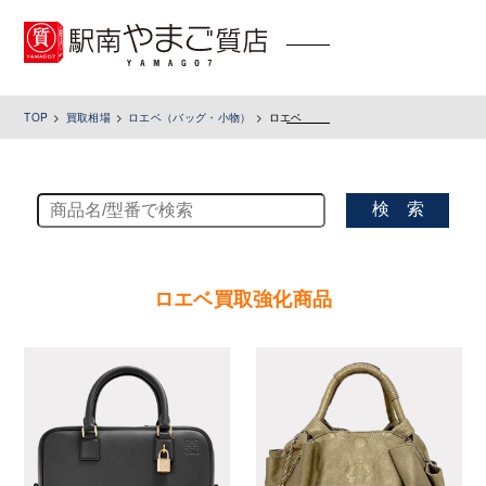
toggle
navigation
TOP
買取相場
ロエベ（バッグ・小物）
ロエベ
検 索
ロエベ買取強化商品