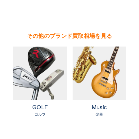
茨城県 県北地区（北茨城市・高萩市・常陸太田
市・大子町・日立市・常陸大宮市）
茨城県 鹿行地区（鉾田市・行方市・鹿嶋市・石
岡市・潮来市・神栖市）
その他のブランド買取相場を見る
茨城県 県南地区（石岡市・かすみがうら市・土
浦市・つくば市・阿見町・美浦町・稲敷市・牛久
市・龍ヶ崎市・取手市・利根町・河内町・つくば
みらい市・守谷市）
茨城県 県西地区（桜川市・筑西市・下妻市・常
総市・坂東市・結城市・古川市・境町・五霞町）
GOLF
Music
Pictur
ゴルフ
楽器
絵画