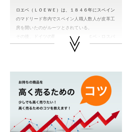
ロエベ（ＬＯＥＷＥ）は、１８４６年にスペイン
のマドリード市内でスペイン人職人数人が皮革工
房を開いたのがルーツとされている。
その後、ドイツの職人エンリケ・ロエベ・ロスバ
ーグが加わり事業規模を広げ、王室御用達のブラ
ンドとなるまで成功する。
現在でも高いクオリティーは受け継がれ、『アマ
ソナ』や『ナッパアイレ』などの人気商品を発表
している。 ＬＶＭＨグループ傘下ブランド。
やまご質店 ロエベの買取可能エリア
茨城県 県央地区（水戸市・ひたちなか市・茨城
町・小美玉市・笠間市・東海村・大洗町・城里
町）