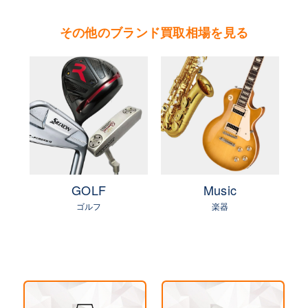
傘下ブランド。代表するモデルに、ダンサー、ポ
その他のブランド買取相場を見る
ロ、タナグラ、ポセションなどがある。
やまご質店 ピアジェの買取可能エリア
茨城県 県央地区（水戸市・ひたちなか市・茨城
町・小美玉市・笠間市・東海村・大洗町・城里
町）
茨城県 県北地区（北茨城市・高萩市・常陸太田
市・大子町・日立市・常陸大宮市）
e
GOLF
Music
茨城県 鹿行地区（鉾田市・行方市・鹿嶋市・石
ゴルフ
楽器
岡市・潮来市・神栖市）
茨城県 県南地区（石岡市・かすみがうら市・土
浦市・つくば市・阿見町・美浦町・稲敷市・牛久
市・龍ヶ崎市・取手市・利根町・河内町・つくば
みらい市・守谷市）