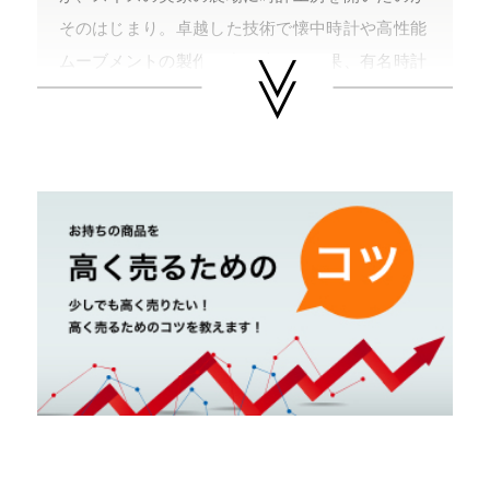
そのはじまり。卓越した技術で懐中時計や高性能
ムーブメントの製作に力を注いだ結果、有名時計
ブランドからの評価も高まり、ピアジェの名を時
計界に広める。１９４３年には、ピアジェの名を
冠した時計を発表し、時計メーカーとしての幕を
開ける。
ピアジェは薄型ムーブメント制作に力を注ぎ、厚
さ２ｍｍの手巻極薄メカニカルムーブメント「キ
ャリバー９Ｐ」を開発し、ヒットモデルとなるエ
ンペラドールを発表する。その後も当時のギネス
認定となる世界最薄２．３ｍｍの自動巻きムーブ
メント「キャリバー１２Ｐ」や、小型クォーツム
ーヴメント「キャリバー７Ｐ」などを次々と発表
し、その地位を築いていった。１９８０年以降ジ
ュエリーの創作も手掛ける。リシュモングループ