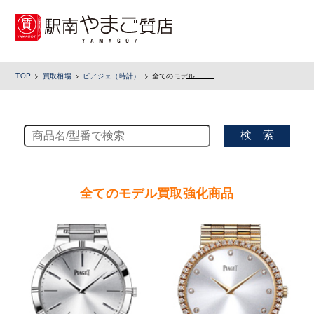
toggle
navigation
TOP
買取相場
ピアジェ（時計）
全てのモデル
検 索
全てのモデル買取強化商品