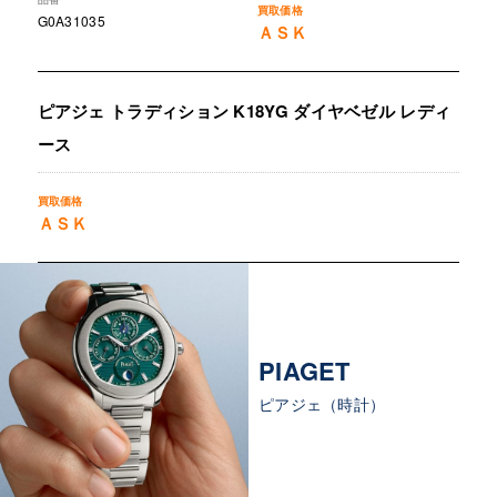
G0A31035
ＡＳＫ
ピアジェ トラディション K18YG ダイヤベゼル レディ
ース
ＡＳＫ
PIAGET
ピアジェ（時計）