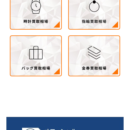
茨城県 県西地区（桜川市・筑西市・下妻市・常
総市・坂東市・結城市・古川市・境町・五霞町）