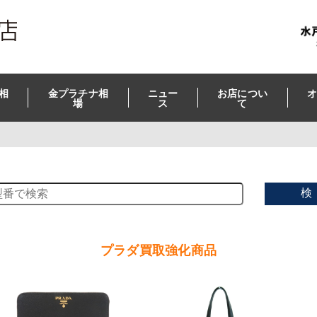
相
金プラチナ相
ニュー
お店につい
オ
場
ス
て
検
プラダ買取強化商品