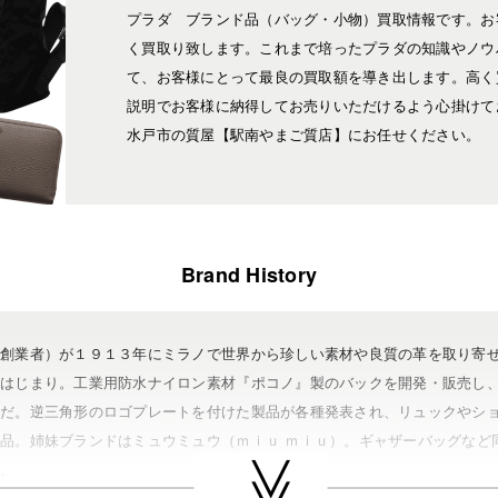
プラダ ブランド品（バッグ・小物）買取情報です。お
く買取り致します。これまで培ったプラダの知識やノウ
て、お客様にとって最良の買取額を導き出します。高く
説明でお客様に納得してお売りいただけるよう心掛けて
水戸市の質屋【駅南やまご質店】にお任せください。
Brand History
（創業者）が１９１３年にミラノで世界から珍しい素材や良質の革を取り寄
のはじまり。工業用防水ナイロン素材『ポコノ』製のバックを開発・販売し
んだ。逆三角形のロゴプレートを付けた製品が各種発表され、リュックやシ
品。姉妹ブランドはミュウミュウ（ｍｉｕ ｍｉｕ）。ギャザーバッグなど
る。