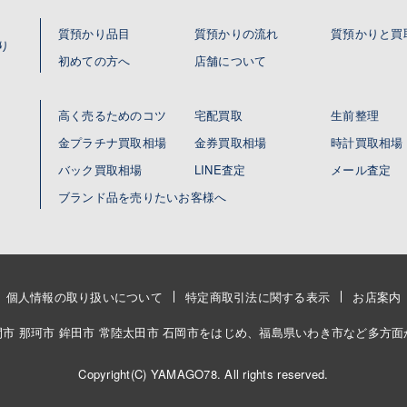
質預かり品目
質預かりの流れ
質預かりと買
り
初めての方へ
店舗について
高く売るためのコツ
宅配買取
生前整理
金プラチナ買取相場
金券買取相場
時計買取相場
バック買取相場
LINE査定
メール査定
ブランド品を売りたいお客様へ
個人情報の取り扱いについて
特定商取引法に関する表示
お店案内
笠間市 那珂市 鉾田市 常陸太田市 石岡市をはじめ、福島県いわき市など多方
Copyright(C) YAMAGO78. All rights reserved.