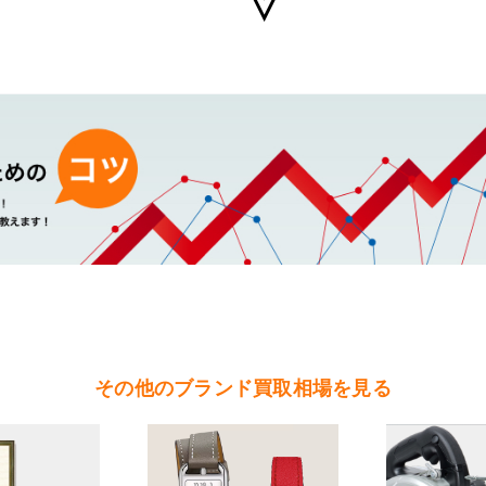
ダの買取可能エリア
（水戸市・ひたちなか市・茨城町・小美玉市・笠間市・東海村・大洗町・城
（北茨城市・高萩市・常陸太田市・大子町・日立市・常陸大宮市）
（鉾田市・行方市・鹿嶋市・石岡市・潮来市・神栖市）
（石岡市・かすみがうら市・土浦市・つくば市・阿見町・美浦町・稲敷市・
根町・河内町・つくばみらい市・守谷市）
（桜川市・筑西市・下妻市・常総市・坂東市・結城市・古川市・境町・五霞
その他のブランド買取相場を見る