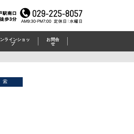
ンラインショッ
お問合
プ
せ
 索