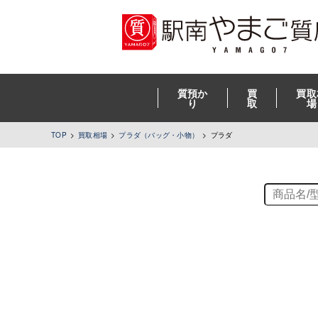
質預か
買
買取
り
取
場
TOP
買取相場
プラダ（バッグ・小物）
プラダ