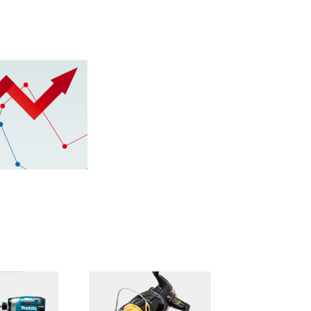
里町）
牛久市・龍ヶ崎
町）