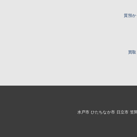
質預か
買取
水戸市 ひたちなか市 日立市 