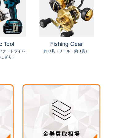
c Tool
Fishing Gear
GIFTC
パクトドライバ
釣り具（リール・釣り具）
金
のこぎり）