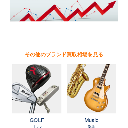
ンなどのムーブメント採用される名作。エル・プ
リメロをベースにクロノグラフ機能を省略したム
ーブメント『エリート』も評価が高い。近年はク
ロノマスターオープンやデファイクラシックに見
られる斬新なデザインが注目を浴びている。ＬＶ
ＭＨグループ傘下ブランド。
その他のブランド買取相場を見る
やまご質店 ゼニスの買取可能エリア
茨城県 県央地区（水戸市・ひたちなか市・茨城
町・小美玉市・笠間市・東海村・大洗町・城里
町）
茨城県 県北地区（北茨城市・高萩市・常陸太田
市・大子町・日立市・常陸大宮市）
茨城県 鹿行地区（鉾田市・行方市・鹿嶋市・石
e
GOLF
Music
岡市・潮来市・神栖市）
ゴルフ
楽器