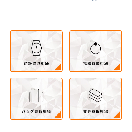
茨城県 県南地区（石岡市・かすみがうら市・土
浦市・つくば市・阿見町・美浦町・稲敷市・牛久
市・龍ヶ崎市・取手市・利根町・河内町・つくば
みらい市・守谷市）
茨城県 県西地区（桜川市・筑西市・下妻市・常
総市・坂東市・結城市・古川市・境町・五霞町）