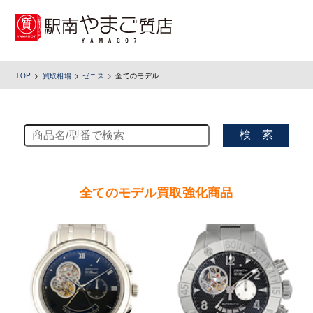
toggle
navigation
TOP
買取相場
ゼニス
全てのモデル
検 索
全てのモデル買取強化商品