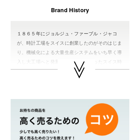
Brand History
１８６５年にジョルジュ・ファーブル・ジャコ
が、時計工場をスイスに創業したのがそのはじま
り。機械化による大量生産システムをいち早く導
入し大工場へと発展、伝統の技に頼ったスイス時
計産業に新風を巻き起こした。そのクオリティー
の高さは、アメリカ軍・ドイツ軍・イギリス軍に
採用され、日本でも旧国鉄時代に正式採用されて
いることが証明している。のちに傑作クロノグラ
フ用ハイビートムーブメント『エル・プリメロ』
（３６０００振動）を開発する。ロレックス社の
デイトナのベースムーヴメントだったことは非常
に有名。それ以外にも、パネライやルイ・ヴィト