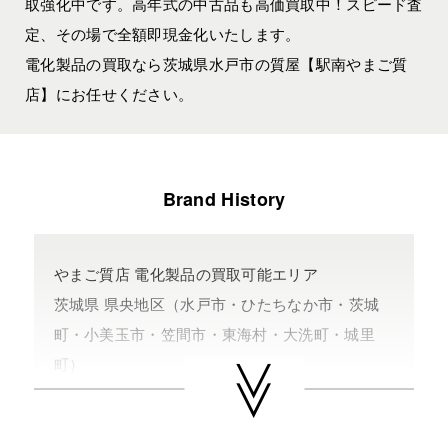
取強化中です。高年式の中古品も高価買取中！スピード査
定、その場で全額即現金化いたします。
電化製品の買取なら茨城県水戸市の質屋【駅南やまご質
店】にお任せください。
Brand History
やまご質店 電化製品の買取可能エリア
茨城県 県央地区（水戸市・ひたちなか市・茨城
町・小美玉市・笠間市・東海村・大洗町・城里
町）
茨城県 県北地区（北茨城市・高萩市・常陸太田
市・大子町・日立市・常陸大宮市）