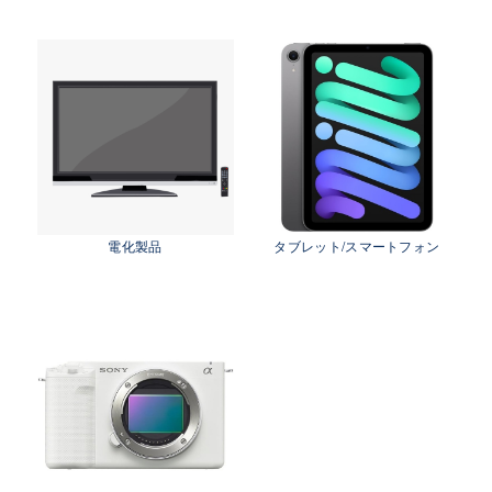
茨城県 鹿行地区（鉾田市・行方市・鹿嶋市・石
岡市・潮来市・神栖市）
茨城県 県南地区（石岡市・かすみがうら市・土
浦市・つくば市・阿見町・美浦町・稲敷市・牛久
市・龍ヶ崎市・取手市・利根町・河内町・つくば
みらい市・守谷市）
茨城県 県西地区（桜川市・筑西市・下妻市・常
総市・坂東市・結城市・古川市・境町・五霞町）
電化製品
タブレット/スマートフォン