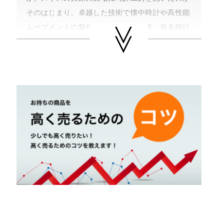
そのはじまり。卓越した技術で懐中時計や高性能
ムーブメントの製作に力を注いだ結果、有名時計
ブランドからの評価も高まり、ピアジェの名を時
計界に広める。１９４３年には、ピアジェの名を
冠した時計を発表し、時計メーカーとしての幕を
開ける。
ピアジェは薄型ムーブメント制作に力を注ぎ、厚
さ２ｍｍの手巻極薄メカニカルムーブメント「キ
ャリバー９Ｐ」を開発し、ヒットモデルとなるエ
ンペラドールを発表する。その後も当時のギネス
認定となる世界最薄２．３ｍｍの自動巻きムーブ
メント「キャリバー１２Ｐ」や、小型クォーツム
ーヴメント「キャリバー７Ｐ」などを次々と発表
し、その地位を築いていった。１９８０年以降ジ
ュエリーの創作も手掛ける。リシュモングループ