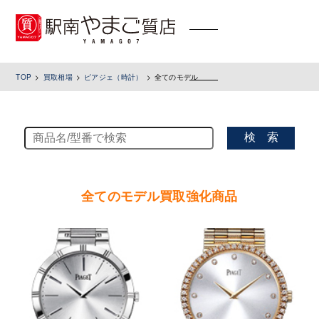
toggle
navigation
TOP
買取相場
ピアジェ（時計）
全てのモデル
検 索
全てのモデル買取強化商品