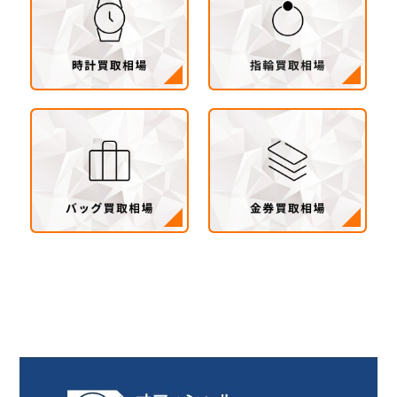
茨城県 県西地区（桜川市・筑西市・下妻市・常
総市・坂東市・結城市・古川市・境町・五霞町）