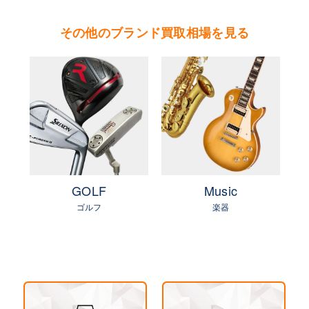
傘下ブランド。代表するモデルに、ダンサー、ポ
その他のブランド買取相場を見る
ロ、タナグラ、ポセションなどがある。
やまご質店 ピアジェの買取可能エリア
茨城県 県央地区（水戸市・ひたちなか市・茨城
町・小美玉市・笠間市・東海村・大洗町・城里
町）
茨城県 県北地区（北茨城市・高萩市・常陸太田
市・大子町・日立市・常陸大宮市）
e
GOLF
Music
茨城県 鹿行地区（鉾田市・行方市・鹿嶋市・石
ゴルフ
楽器
岡市・潮来市・神栖市）
茨城県 県南地区（石岡市・かすみがうら市・土
浦市・つくば市・阿見町・美浦町・稲敷市・牛久
市・龍ヶ崎市・取手市・利根町・河内町・つくば
みらい市・守谷市）