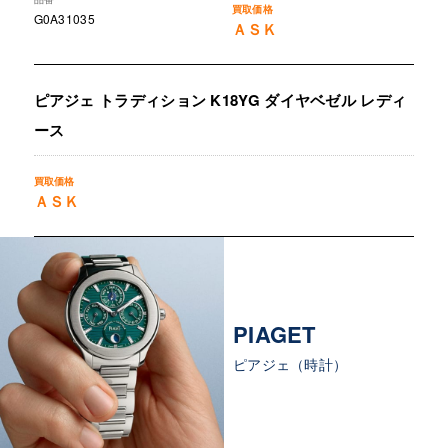
G0A31035
ＡＳＫ
ピアジェ トラディション K18YG ダイヤベゼル レディ
ース
ＡＳＫ
PIAGET
ピアジェ（時計）