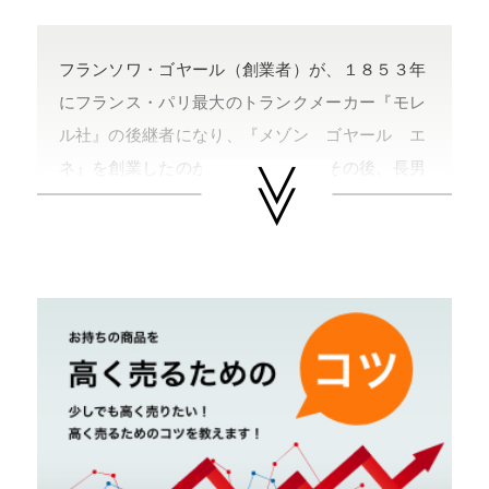
フランソワ・ゴヤール（創業者）が、１８５３年
にフランス・パリ最大のトランクメーカー『モレ
ル社』の後継者になり、『メゾン ゴヤール エ
ネ』を創業したのがそのはじまり。その後、長男
のエドモン・ゴヤールが跡を継ぎ『Ｅ．ゴヤー
ル エネ』と社名を変更し、次々にショップを開
店していった。リネンとコットン、麻を織った生
地を天然ゴムでコーティングしたキャンバス『ト
ワル・ゴヤール』に３つの杉綾で『Ｙ』をあしら
ったモチーフがブランドのトレードマーク。顧客
のオーダーを特に大切にしていて、イニシャルを
入れるサービスなどは有名。
日本では、新宿伊勢丹や日本橋高島屋などに販売