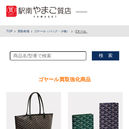
toggle
navigation
TOP
買取相場
ゴヤール（バッグ・小物）
ゴヤール
検 索
ゴヤール買取強化商品