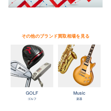
店がある。
やまご質店 ゴヤールの買取可能エリア
茨城県 県央地区（水戸市・ひたちなか市・茨城
町・小美玉市・笠間市・東海村・大洗町・城里
その他のブランド買取相場を見る
町）
茨城県 県北地区（北茨城市・高萩市・常陸太田
市・大子町・日立市・常陸大宮市）
茨城県 鹿行地区（鉾田市・行方市・鹿嶋市・石
岡市・潮来市・神栖市）
茨城県 県南地区（石岡市・かすみがうら市・土
浦市・つくば市・阿見町・美浦町・稲敷市・牛久
市・龍ヶ崎市・取手市・利根町・河内町・つくば
e
GOLF
Music
みらい市・守谷市）
ゴルフ
楽器
茨城県 県西地区（桜川市・筑西市・下妻市・常