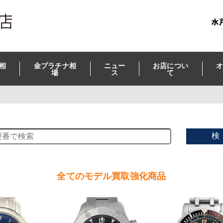
相
金プラチナ相
ニュー
お店につい
オ
場
ス
て
検
全てのモデル買取強化商品