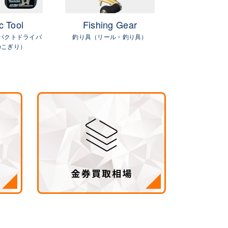
c Tool
Fishing Gear
GIFTC
パクトドライバ
釣り具（リール・釣り具）
金
のこぎり）