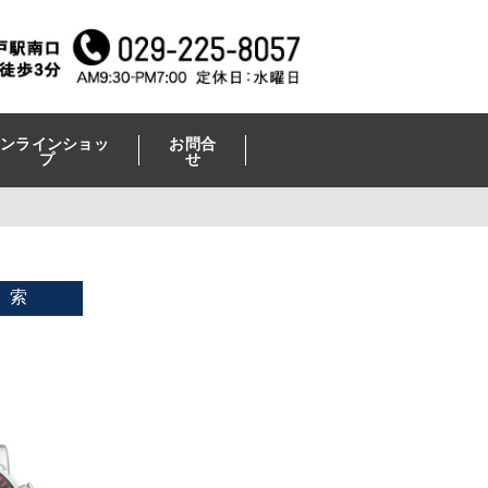
ンラインショッ
お問合
プ
せ
 索