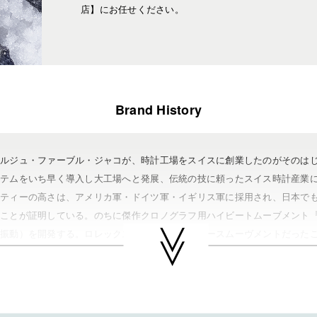
店】にお任せください。
Brand History
ョルジュ・ファーブル・ジャコが、時計工場をスイスに創業したのがそのは
ステムをいち早く導入し大工場へと発展、伝統の技に頼ったスイス時計産業
リティーの高さは、アメリカ軍・ドイツ軍・イギリス軍に採用され、日本で
ることが証明している。のちに傑作クロノグラフ用ハイビートムーブメント
０振動）を開発する。ロレックス社のデイトナのベースムーヴメントだった
も、パネライやルイ・ヴィトンなどのムーブメント採用される名作。エル・
機能を省略したムーブメント『エリート』も評価が高い。近年はクロノマス
クに見られる斬新なデザインが注目を浴びている。ＬＶＭＨグループ傘下ブ