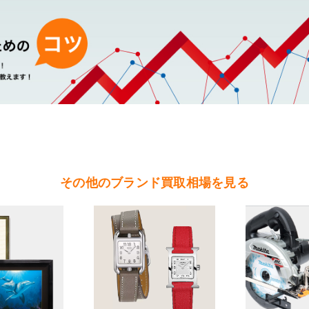
スの買取可能エリア
（水戸市・ひたちなか市・茨城町・小美玉市・笠間市・東海村・大洗町・城
（北茨城市・高萩市・常陸太田市・大子町・日立市・常陸大宮市）
（鉾田市・行方市・鹿嶋市・石岡市・潮来市・神栖市）
（石岡市・かすみがうら市・土浦市・つくば市・阿見町・美浦町・稲敷市・
根町・河内町・つくばみらい市・守谷市）
（桜川市・筑西市・下妻市・常総市・坂東市・結城市・古川市・境町・五霞
その他のブランド買取相場を見る