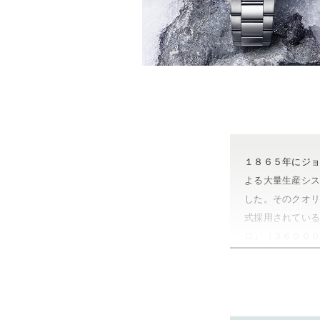
１８６５年にジ
よる大量生産シ
した。そのクオ
式採用されてい
ロ』（３６００
名。それ以外に
にクロノグラフ
ファイクラシッ