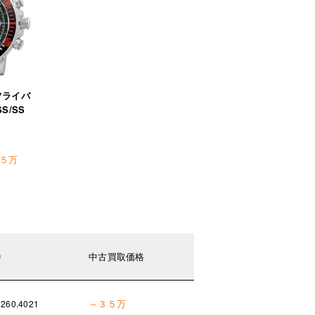
フライバ
SS/SS
５万
番
中古買取価格
～３５万
1260.4021