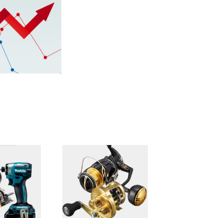
里町）
牛久市・龍ヶ崎
町）