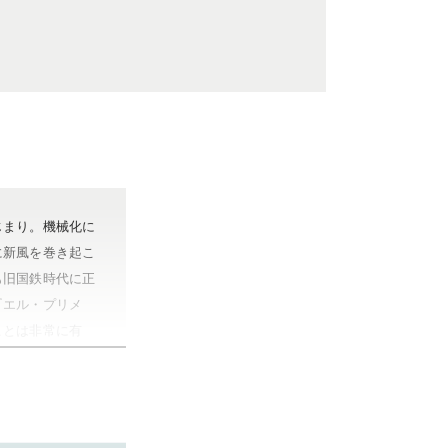
じまり。機械化に
に新風を巻き起こ
も旧国鉄時代に正
『エル・プリメ
ことは非常に有
プリメロをベース
ターオープンやデ
ランド。