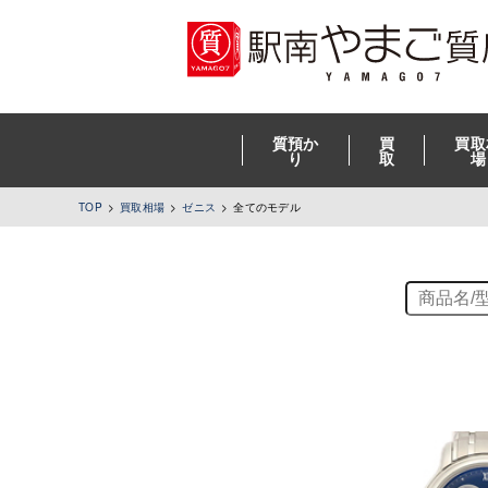
質預か
買
買取
り
取
場
TOP
買取相場
ゼニス
全てのモデル