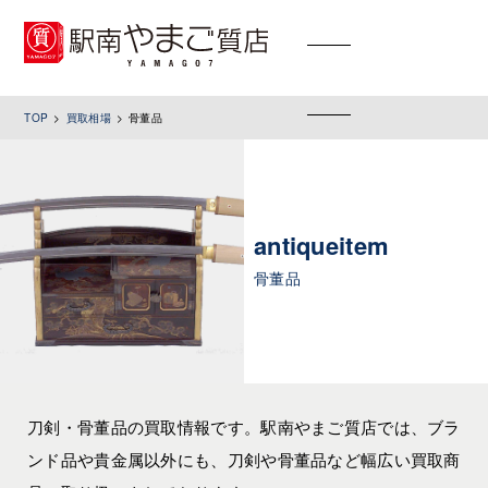
toggle
navigation
TOP
買取相場
骨董品
antiqueitem
骨董品
刀剣・骨董品の買取情報です。駅南やまご質店では、ブラ
ンド品や貴金属以外にも、刀剣や骨董品など幅広い買取商