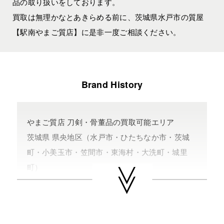
品の取り扱いをしております。
買取は無理かなとあきらめる前に、茨城県水戸市の質屋
【駅南やまご質店】に是非一度ご相談ください。
Brand History
やまご質店 刀剣・骨董品の買取可能エリア
茨城県 県央地区（水戸市・ひたちなか市・茨城
町・小美玉市・笠間市・東海村・大洗町・城里
町）
茨城県 県北地区（北茨城市・高萩市・常陸太田
市・大子町・日立市・常陸大宮市）
茨城県 鹿行地区（鉾田市・行方市・鹿嶋市・石