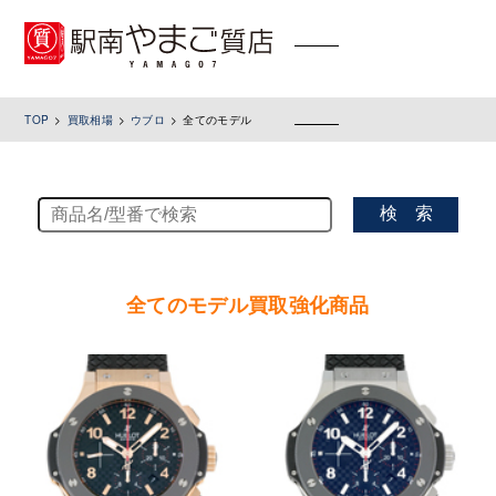
toggle
navigation
TOP
買取相場
ウブロ
全てのモデル
検 索
全てのモデル買取強化商品