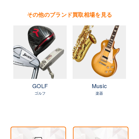
やまご質店 ウブロの買取可能エリア
その他のブランド買取相場を見る
茨城県 県央地区（水戸市・ひたちなか市・茨城
町・小美玉市・笠間市・東海村・大洗町・城里
町）
茨城県 県北地区（北茨城市・高萩市・常陸太田
市・大子町・日立市・常陸大宮市）
茨城県 鹿行地区（鉾田市・行方市・鹿嶋市・石
岡市・潮来市・神栖市）
茨城県 県南地区（石岡市・かすみがうら市・土
e
GOLF
Music
浦市・つくば市・阿見町・美浦町・稲敷市・牛久
ゴルフ
楽器
市・龍ヶ崎市・取手市・利根町・河内町・つくば
みらい市・守谷市）
茨城県 県西地区（桜川市・筑西市・下妻市・常
総市・坂東市・結城市・古川市・境町・五霞町）