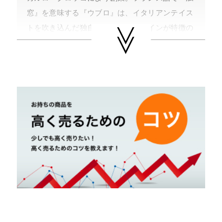
窓』を意味する『ウブロ』は、イタリアンテイス
トを吹き込んだ独自の雰囲気のデザインが特徴の
ブランド。
２００４年、ジャン・クロード・ビバーがウブロ
のＣＥＯに就任する。翌年、大ヒットモデルとな
る「ビッグバン」を発表。ウブロのコンセプトで
あるフュージョンにふさわしく、ダイバーモデル
の専売特許だったラバーベルトにゴールドやセラ
ミック、チタニウム、レアメタルなどの新素材を
見事に融合させたデザインは人々の心をつかみ、
その人気は瞬く間に世界中に広まった。服飾業界
のジョルジオ・アルマーニやルチアーノ・ベネト
ンなど著名人が数多く愛用している。ＬＶＭＨグ
ループ傘下ブランド。