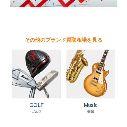
茨城県 鹿行地区（鉾田市・行方市・鹿嶋市・石
岡市・潮来市・神栖市）
茨城県 県南地区（石岡市・かすみがうら市・土
浦市・つくば市・阿見町・美浦町・稲敷市・牛久
その他のブランド買取相場を見る
市・龍ヶ崎市・取手市・利根町・河内町・つくば
みらい市・守谷市）
茨城県 県西地区（桜川市・筑西市・下妻市・常
総市・坂東市・結城市・古川市・境町・五霞町）
e
GOLF
Music
ゴルフ
楽器