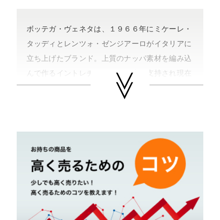
ボッテガ・ヴェネタは、１９６６年にミケーレ・
タッディとレンツォ・ゼンジアーロがイタリアに
立ち上げたブランド。上質のナッパ素材を編み込
んで作るイントレチャートは、広く支持され現在
では何色ものカラー展開をし、男女問わず幅広く
人気を呼んでいる。グッチ・グループ傘下。
やまご質店 ボッテガ・ヴェネタの買取可能エリ
ア
茨城県 県央地区（水戸市・ひたちなか市・茨城
町・小美玉市・笠間市・東海村・大洗町・城里
町）
茨城県 県北地区（北茨城市・高萩市・常陸太田
市・大子町・日立市・常陸大宮市）