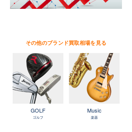
店がある。
やまご質店 ゴヤールの買取可能エリア
茨城県 県央地区（水戸市・ひたちなか市・茨城
町・小美玉市・笠間市・東海村・大洗町・城里
その他のブランド買取相場を見る
町）
茨城県 県北地区（北茨城市・高萩市・常陸太田
市・大子町・日立市・常陸大宮市）
茨城県 鹿行地区（鉾田市・行方市・鹿嶋市・石
岡市・潮来市・神栖市）
茨城県 県南地区（石岡市・かすみがうら市・土
浦市・つくば市・阿見町・美浦町・稲敷市・牛久
市・龍ヶ崎市・取手市・利根町・河内町・つくば
e
GOLF
Music
みらい市・守谷市）
ゴルフ
楽器
茨城県 県西地区（桜川市・筑西市・下妻市・常