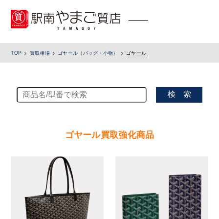
toggle
navigation
TOP
買取相場
ゴヤール（バッグ・小物）
ゴヤール
検 索
ゴヤール買取強化商品