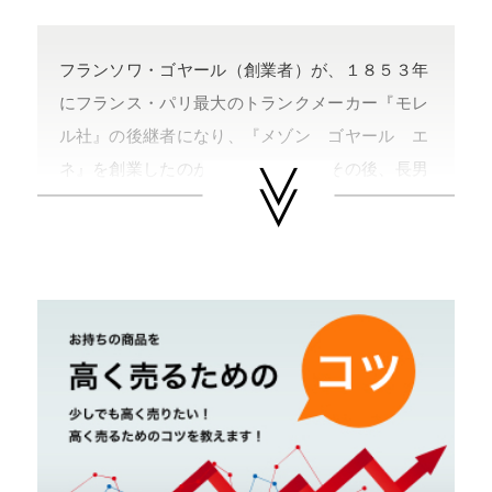
フランソワ・ゴヤール（創業者）が、１８５３年
にフランス・パリ最大のトランクメーカー『モレ
ル社』の後継者になり、『メゾン ゴヤール エ
ネ』を創業したのがそのはじまり。その後、長男
のエドモン・ゴヤールが跡を継ぎ『Ｅ．ゴヤー
ル エネ』と社名を変更し、次々にショップを開
店していった。リネンとコットン、麻を織った生
地を天然ゴムでコーティングしたキャンバス『ト
ワル・ゴヤール』に３つの杉綾で『Ｙ』をあしら
ったモチーフがブランドのトレードマーク。顧客
のオーダーを特に大切にしていて、イニシャルを
入れるサービスなどは有名。
日本では、新宿伊勢丹や日本橋高島屋などに販売