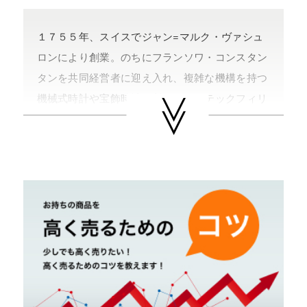
１７５５年、スイスでジャン=マルク・ヴァシュ
ロンにより創業。のちにフランソワ・コンスタン
タンを共同経営者に迎え入れ、複雑な機構を持つ
機械式時計や宝飾時計を製作し、パテックフィリ
ップとオーデマピゲとともに世界三大時計メーカ
ーの一つとして数えられるまでとなる。マルタ十
字がブランドのシンボルマーク。リシュモングル
ープ傘下ブランド。代表作にオーヴァーシーズ、
パトリモニー、ロイヤルイーグル、マルタなどが
ある。
やまご質店 ヴァシュロン・コンスタンタンの買
取可能エリア
茨城県 県央地区（水戸市・ひたちなか市・茨城