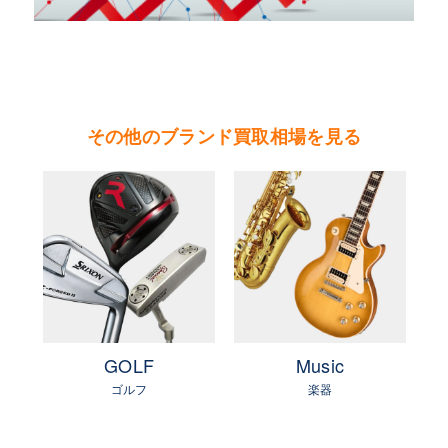
町・小美玉市・笠間市・東海村・大洗町・城里
町）
茨城県 県北地区（北茨城市・高萩市・常陸太田
市・大子町・日立市・常陸大宮市）
その他のブランド買取相場を見る
茨城県 鹿行地区（鉾田市・行方市・鹿嶋市・石
岡市・潮来市・神栖市）
茨城県 県南地区（石岡市・かすみがうら市・土
浦市・つくば市・阿見町・美浦町・稲敷市・牛久
市・龍ヶ崎市・取手市・利根町・河内町・つくば
みらい市・守谷市）
茨城県 県西地区（桜川市・筑西市・下妻市・常
総市・坂東市・結城市・古川市・境町・五霞町）
e
GOLF
Music
ゴルフ
楽器