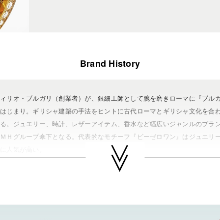
Brand History
ティリオ・ブルガリ（創業者）が、銀細工師として腕を磨きローマに『ブル
のはじまり。ギリシャ建築の手法をヒントに古代ローマとギリシャ文化を合
れる。ジュエリー、時計、レザーアイテム、香水など幅広いジャンルのブラ
ＶＭＨグループ傘下となる。代表的なモチーフ『ビーゼロワン』はジュエリ
常に人気が高い。
ガリの買取可能エリア
（水戸市・ひたちなか市・茨城町・小美玉市・笠間市・東海村・大洗町・城
（北茨城市・高萩市・常陸太田市・大子町・日立市・常陸大宮市）
（鉾田市・行方市・鹿嶋市・石岡市・潮来市・神栖市）