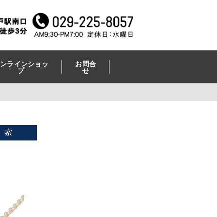
ンラインショッ
お問合
プ
せ
 索