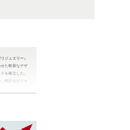
ガリジュエリー』
わせた斬新なデザ
ンドを確立した。
ー、時計などジャ
里町）