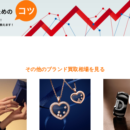
（石岡市・かすみがうら市・土浦市・つくば市・阿見町・美浦町・稲敷市・
根町・河内町・つくばみらい市・守谷市）
（桜川市・筑西市・下妻市・常総市・坂東市・結城市・古川市・境町・五霞
その他のブランド買取相場を見る