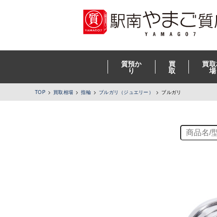
質預か
買
買取
り
取
場
TOP
買取相場
指輪
ブルガリ（ジュエリー）
ブルガリ