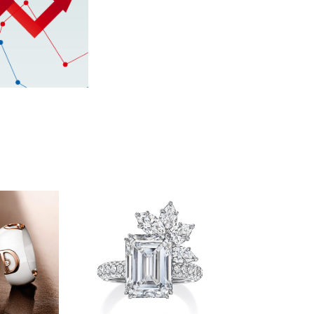
牛久市・龍ヶ崎
町）