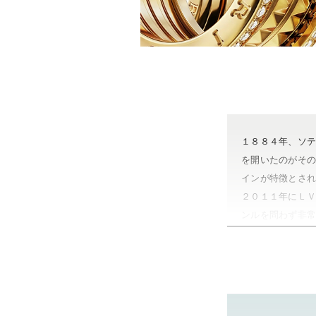
１８８４年、ソ
を開いたのがそ
インが特徴とさ
２０１１年にＬ
ンルを問わず非
やまご質店 ブル
茨城県 県央地区
茨城県 県北地区
茨城県 鹿行地区