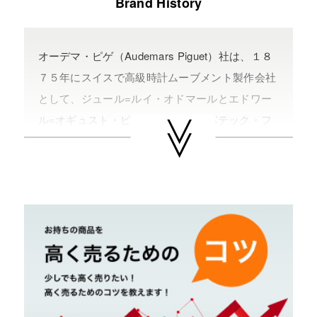
Brand History
オーデマ・ピゲ（Audemars Piguet）社は、１８
７５年にスイスで高級時計ムーブメント製作会社
として、ジュール=ルイ・オドマールとエドワー
ル=オギュスト・ピゲが創業した。パテック・フ
ィリップとヴァシュロン・コンスタンタンととも
に世界三大高級時計メーカーの一つとして数えら
れる『オーデマ・ピゲ』は、トゥールビヨンやム
ーンフェイズなど複雑な機構を製作し、高級時計
メーカーとしての地位を世に知らしめた。
代表的モデルとして、八角形のベゼルに八本のネ
ジが特徴的な『ロイヤル・オーク』や楕円形のケ
ース『ミレネリー』などが有名。２００５年に
は、自社製ムーブメントを搭載し、リニューアル