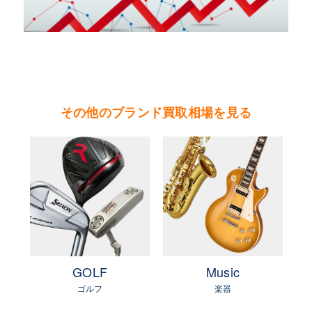
モデルを発表。クロノグラフ機能を追加した『ロ
イヤルオーク・クロノグラフ』やクロノグラフ機
能に耐磁防水性能向上させた『ロイヤルオーク・
オフショア』は人気の高いヒットモデルで著名人
も多く愛用している。
その他のブランド買取相場を見る
やまご質店 オーデマ・ピゲの買取可能エリア
茨城県 県央地区（水戸市・ひたちなか市・茨城
町・小美玉市・笠間市・東海村・大洗町・城里
町）
茨城県 県北地区（北茨城市・高萩市・常陸太田
市・大子町・日立市・常陸大宮市）
茨城県 鹿行地区（鉾田市・行方市・鹿嶋市・石
e
GOLF
Music
岡市・潮来市・神栖市）
ゴルフ
楽器
茨城県 県南地区（石岡市・かすみがうら市・土