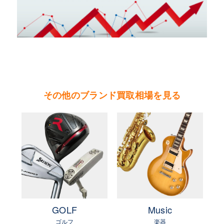
写真が注目を浴び、ケリーバッグの呼称が定着し
た。また、バーキンは１９８４年に女優ジェーン
バーキンに由来し誕生。現在、大人気モデルとな
り、海外セレブや有名人も多く愛用する女性の憧
れのバッグ。
バーキン、ケリーバッグのみならず、ボリード、
その他のブランド買取相場を見る
プリュム、エブリン、ガーデンパティー、ピコタ
ン、エールバッグ、ベアンなど数多くの人気モデ
ルを展開している。
e
GOLF
Music
ゴルフ
楽器