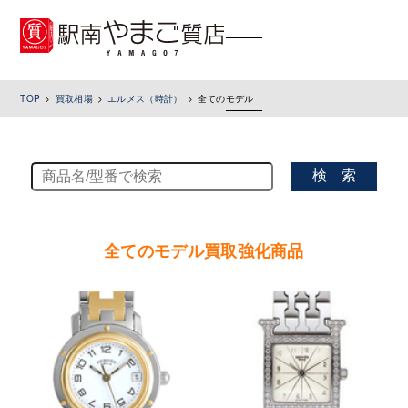
toggle
navigation
TOP
買取相場
エルメス（時計）
全てのモデル
検 索
全てのモデル買取強化商品