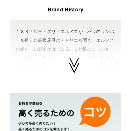
Brand History
１８３７年ティエリ・エルメスが、パリのランパ
ール通りに高級馬具のアトリエを開き、エルメス
の輝かしい歴史がはじまる。２代目のシャルル・
エミール・エルメスがフォーブル・サントレーノ
２４番地にアトリエを移転し（現在の本店所在
地）、製造・卸売りだけではなく、顧客に対して
の販売を始め、バーキンやケリーバッグの原型と
なるオータクロアの発売をする。
ケリーバッグは、オータクロアをハンドバッグ型
に改良したサック・ア・クロアが元々のモデル
名。１９５５年元女優のモナコ王妃グレースケリ
ーが妊娠したお腹をサック・ア・クロアで隠した