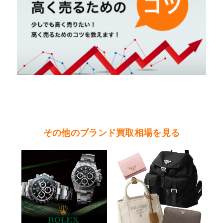
市・大子町・日立市・常陸大宮市）
茨城県 鹿行地区（鉾田市・行方市・鹿嶋市・石
岡市・潮来市・神栖市）
茨城県 県南地区（石岡市・かすみがうら市・土
浦市・つくば市・阿見町・美浦町・稲敷市・牛久
市・龍ヶ崎市・取手市・利根町・河内町・つくば
みらい市・守谷市）
茨城県 県西地区（桜川市・筑西市・下妻市・常
総市・坂東市・結城市・古川市・境町・五霞町）
その他のブランド買取相場を見る