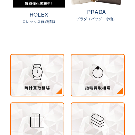
PRADA
ROLEX
プラダ（バッグ・小物）
物）
ロレックス買取情報
ル