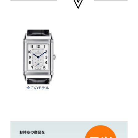
クルトは世界でも数社しかないマニュファクチュ
ールの中の一社。カルティエやＩＷＣのムーヴメ
ントに採用された歴史もある。
時計のケースを反転できる「レベルソシリーズ」
は他のブランドに類のないデザインの非常に有名
なモデル。リシュモングループ傘下ブランド。代
表作にレベルソ、メモボックス、マスターコント
ロール、マスタージオグラフィークなどがある。
やまご質店 ジャガー・ルクルトの買取可能エリ
全てのモデル
ア
茨城県 県央地区（水戸市・ひたちなか市・茨城
町・小美玉市・笠間市・東海村・大洗町・城里
町）
茨城県 県北地区（北茨城市・高萩市・常陸太田