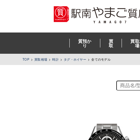
質預か
買
買取
り
取
場
TOP
買取相場
時計
タグ・ホイヤー
全てのモデル