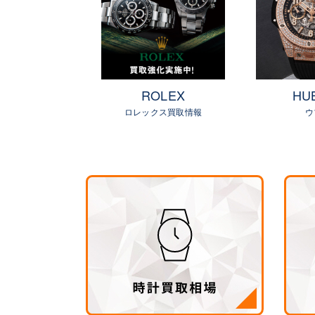
RMES
ROLEX
HU
ス（時計）
ロレックス買取情報
ウ