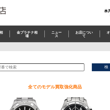
相
金プラチナ相
ニュー
お店につい
オ
場
ス
て
検
全てのモデル買取強化商品