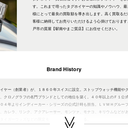
す。これまで培ったタグホイヤーの知識やノウハウ、最
様にとって最良の買取額を導き出します。高く買取るだ
客様に納得してお売りいただけるよう心掛けております
戸市の質屋【駅南やまご質店】にお任せください。
Brand History
ホイヤー（創業者）が、１８６０年スイスに設立。ストップウォッチ機能や
ぎ、クロノグラフの名門ブランドとしての地位を築く。４０年以上のＦ１公
００４年よりインディーカー・シリーズの公式計時も担当。ＬＶＭＨグルー
に、カレラ、リンク、アクアレーサー、モンツァ、モナコ、キリウムなどが
やタイガーウッズなどの限定モデルも発売されている。