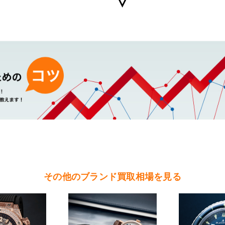
・ホイヤーの買取可能エリア
（水戸市・ひたちなか市・茨城町・小美玉市・笠間市・東海村・大洗町・城
（北茨城市・高萩市・常陸太田市・大子町・日立市・常陸大宮市）
（鉾田市・行方市・鹿嶋市・石岡市・潮来市・神栖市）
（石岡市・かすみがうら市・土浦市・つくば市・阿見町・美浦町・稲敷市・
根町・河内町・つくばみらい市・守谷市）
（桜川市・筑西市・下妻市・常総市・坂東市・結城市・古川市・境町・五霞
その他のブランド買取相場を見る