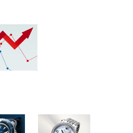
里町）
牛久市・龍ヶ崎
町）