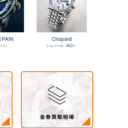
CPAIN
Chopard
ZENI
ンパン
ショパール（時計）
ゼニ