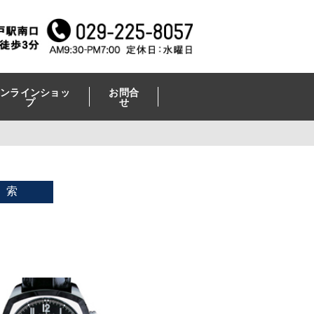
ンラインショッ
お問合
プ
せ
 索