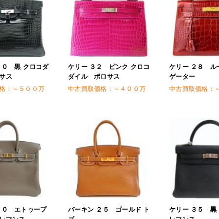
３０ 黒 クロコダ
ケリー ３２ ピンク クロコ
ケリー ２８ ル
サス
ダイル ポロサス
ゲーター
格：
～５００万
中古買取価格：
～４００万
中古買取価格：
３０ エトゥープ
バーキン ２５ ゴールド ト
ケリー ３５ 黒
レマンス
ゴ
レマンス