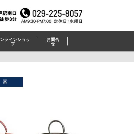
ンラインショッ
お問合
プ
せ
 索