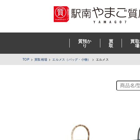
質預か
買
買取
り
取
場
TOP
買取相場
エルメス（バッグ・小物）
エルメス