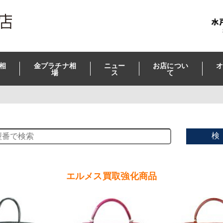
相
金プラチナ相
ニュー
お店につい
オ
場
ス
て
検
エルメス買取強化商品